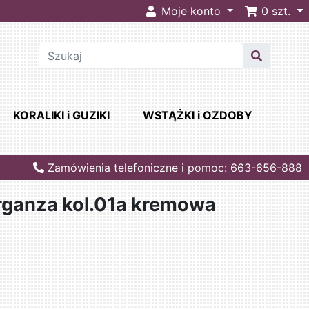
Moje konto
0
szt.
KORALIKI i GUZIKI
WSTĄŻKI i OZDOBY
Zamówienia telefoniczne i pomoc: 663-656-888
rganza kol.01a kremowa