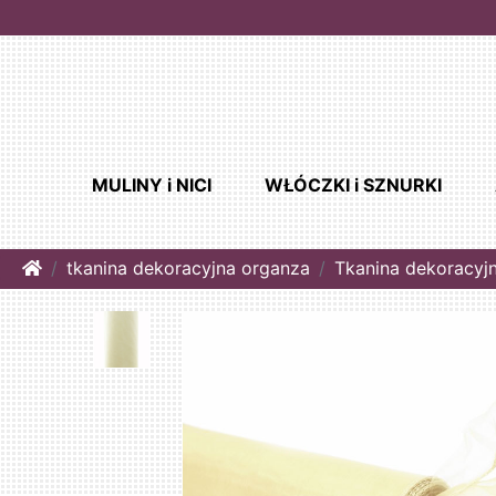
MULINY i NICI
WŁÓCZKI i SZNURKI
Home
tkanina dekoracyjna organza
Tkanina dekoracyj