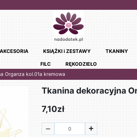
AKCESORIA
KSIĄŻKI i ZESTAWY
TKANINY
FILC
RĘKODZIEŁO
na Organza kol.01a kremowa
Tkanina dekoracyjna O
7,10zł