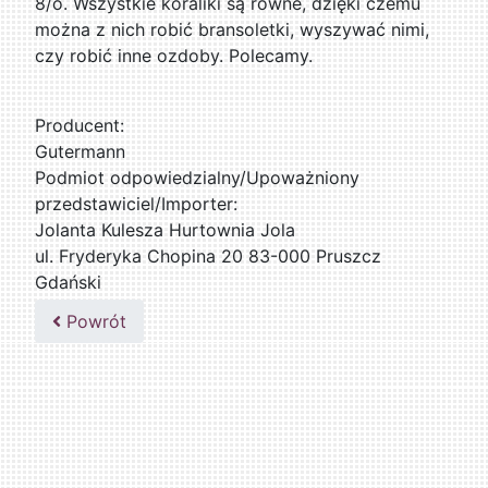
8/o. Wszystkie koraliki są równe, dzięki czemu
można z nich robić bransoletki, wyszywać nimi,
czy robić inne ozdoby. Polecamy.
Producent:
Gutermann
Podmiot odpowiedzialny/Upoważniony
przedstawiciel/Importer:
Jolanta Kulesza Hurtownia Jola
ul. Fryderyka Chopina 20 83-000 Pruszcz
Gdański
502047435
Powrót