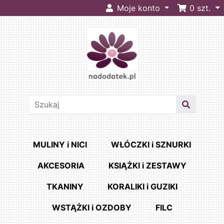
Moje konto
0
szt.
MULINY i NICI
WŁÓCZKI i SZNURKI
AKCESORIA
KSIĄŻKI i ZESTAWY
TKANINY
KORALIKI i GUZIKI
WSTĄŻKI i OZDOBY
FILC