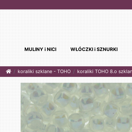
MULINY i NICI
WŁÓCZKI i SZNURKI
Home
koraliki szklane - TOHO
koraliki TOHO 8.o szkla