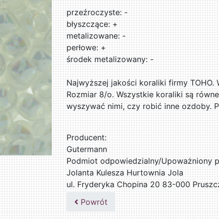
przeźroczyste: -
błyszczące: +
metalizowane: -
perłowe: +
środek metalizowany: -
Najwyższej jakości koraliki firmy TOHO.
Rozmiar 8/o. Wszystkie koraliki są równe
wyszywać nimi, czy robić inne ozdoby. 
Producent:
Gutermann
Podmiot odpowiedzialny/Upoważniony pr
Jolanta Kulesza Hurtownia Jola
ul. Fryderyka Chopina 20 83-000 Pruszc
502047435
Powrót