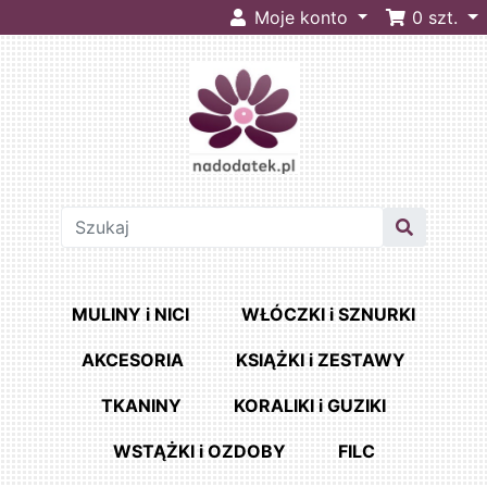
Moje konto
0
szt.
MULINY i NICI
WŁÓCZKI i SZNURKI
AKCESORIA
KSIĄŻKI i ZESTAWY
TKANINY
KORALIKI i GUZIKI
WSTĄŻKI i OZDOBY
FILC