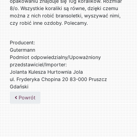
opakowaniu znajduje się 10g koralików. Rozmiar
8/o. Wszystkie koraliki są równe, dzięki czemu
można z nich robić bransoletki, wyszywać nimi,
czy robić inne ozdoby. Polecamy.
Producent:
Gutermann
Podmiot odpowiedzialny/Upoważniony
przedstawiciel/Importer:
Jolanta Kulesza Hurtownia Jola
ul. Fryderyka Chopina 20 83-000 Pruszcz
Gdański
502047435
Powrót