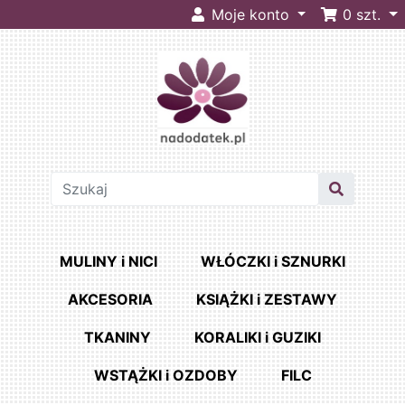
Moje konto
0
szt.
MULINY i NICI
WŁÓCZKI i SZNURKI
AKCESORIA
KSIĄŻKI i ZESTAWY
TKANINY
KORALIKI i GUZIKI
WSTĄŻKI i OZDOBY
FILC