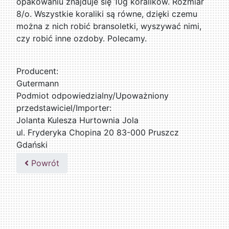
opakowaniu znajduje się 10g koralików. Rozmiar
8/o. Wszystkie koraliki są równe, dzięki czemu
można z nich robić bransoletki, wyszywać nimi,
czy robić inne ozdoby. Polecamy.
Producent:
Gutermann
Podmiot odpowiedzialny/Upoważniony
przedstawiciel/Importer:
Jolanta Kulesza Hurtownia Jola
ul. Fryderyka Chopina 20 83-000 Pruszcz
Gdański
502047435
Powrót