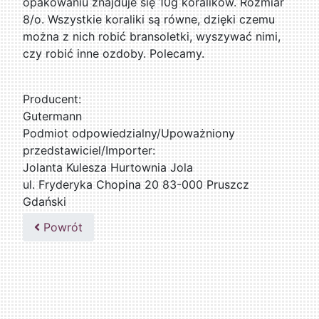
opakowaniu znajduje się 10g koralików. Rozmiar
8/o. Wszystkie koraliki są równe, dzięki czemu
można z nich robić bransoletki, wyszywać nimi,
czy robić inne ozdoby. Polecamy.
Producent:
Gutermann
Podmiot odpowiedzialny/Upoważniony
przedstawiciel/Importer:
Jolanta Kulesza Hurtownia Jola
ul. Fryderyka Chopina 20 83-000 Pruszcz
Gdański
502047435
Powrót