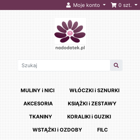
Moje konto
0
szt.
MULINY i NICI
WŁÓCZKI i SZNURKI
AKCESORIA
KSIĄŻKI i ZESTAWY
TKANINY
KORALIKI i GUZIKI
WSTĄŻKI i OZDOBY
FILC