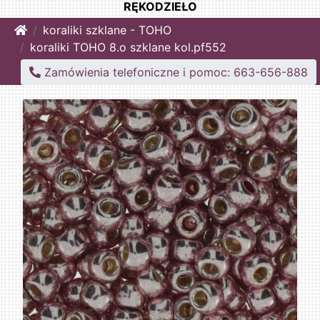
RĘKODZIEŁO
Home
koraliki szklane - TOHO
koraliki TOHO 8.o szklane kol.pf552
Zamówienia telefoniczne i pomoc: 663-656-888