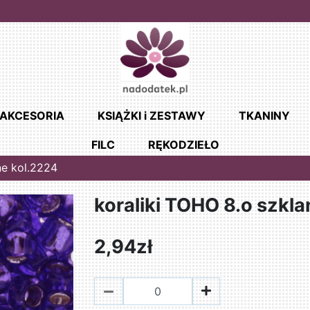
AKCESORIA
KSIĄŻKI i ZESTAWY
TKANINY
FILC
RĘKODZIEŁO
ne kol.2224
koraliki TOHO 8.o szkla
2,94zł