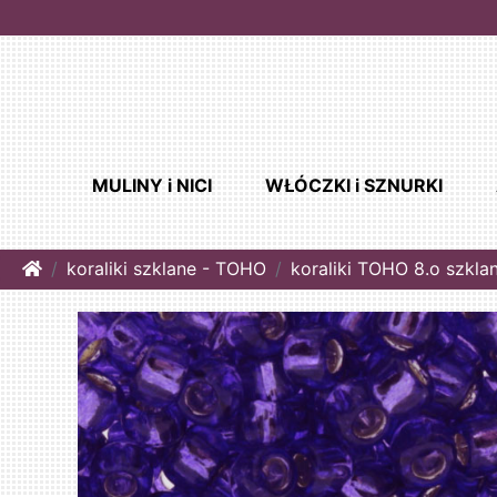
MULINY i NICI
WŁÓCZKI i SZNURKI
Home
koraliki szklane - TOHO
koraliki TOHO 8.o szkla