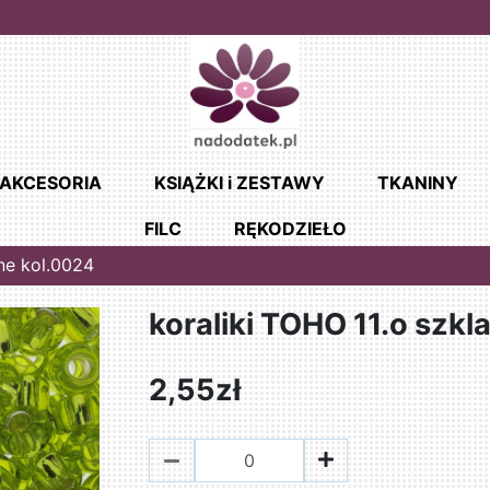
AKCESORIA
KSIĄŻKI i ZESTAWY
TKANINY
FILC
RĘKODZIEŁO
ane kol.0024
koraliki TOHO 11.o szkl
2,55zł