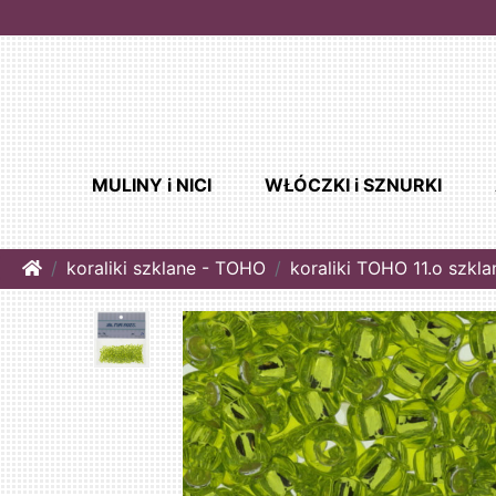
MULINY i NICI
WŁÓCZKI i SZNURKI
Home
koraliki szklane - TOHO
koraliki TOHO 11.o szkl