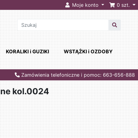
Moje konto
0
szt.
KORALIKI i GUZIKI
WSTĄŻKI i OZDOBY
Zamówienia telefoniczne i pomoc: 663-656-888
ane kol.0024