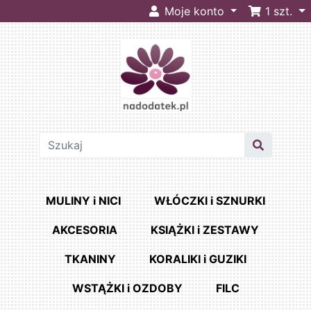
Moje konto
1
szt.
MULINY i NICI
WŁÓCZKI i SZNURKI
AKCESORIA
KSIĄŻKI i ZESTAWY
TKANINY
KORALIKI i GUZIKI
WSTĄŻKI i OZDOBY
FILC