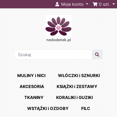
Moje konto
0
szt.
MULINY i NICI
WŁÓCZKI i SZNURKI
AKCESORIA
KSIĄŻKI i ZESTAWY
TKANINY
KORALIKI i GUZIKI
WSTĄŻKI i OZDOBY
FILC