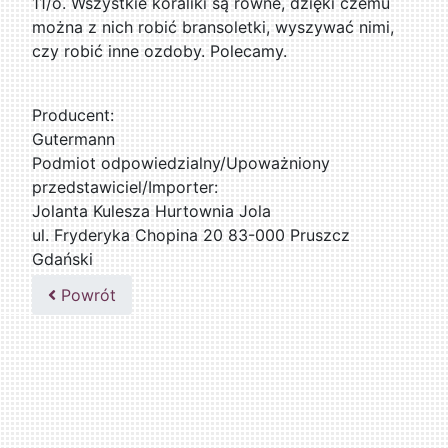
11/o. Wszystkie koraliki są równe, dzięki czemu
można z nich robić bransoletki, wyszywać nimi,
czy robić inne ozdoby. Polecamy.
Producent:
Gutermann
Podmiot odpowiedzialny/Upoważniony
przedstawiciel/Importer:
Jolanta Kulesza Hurtownia Jola
ul. Fryderyka Chopina 20 83-000 Pruszcz
Gdański
502047435
Powrót