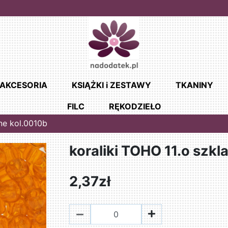
AKCESORIA
KSIĄŻKI i ZESTAWY
TKANINY
FILC
RĘKODZIEŁO
ne kol.0010b
koraliki TOHO 11.o szkl
2,37zł