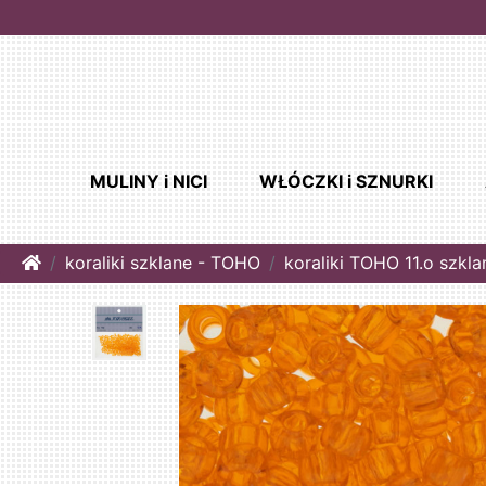
MULINY i NICI
WŁÓCZKI i SZNURKI
Home
koraliki szklane - TOHO
koraliki TOHO 11.o szkla