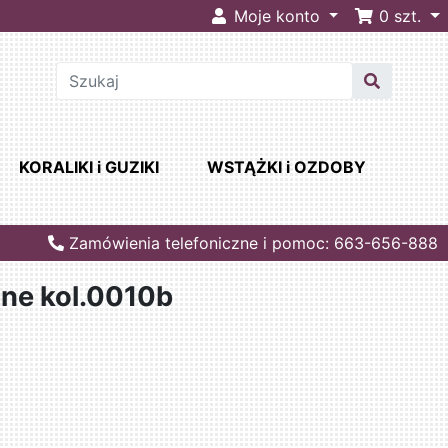
Moje konto
0
szt.
KORALIKI i GUZIKI
WSTĄŻKI i OZDOBY
Zamówienia telefoniczne i pomoc: 663-656-888
ane kol.0010b