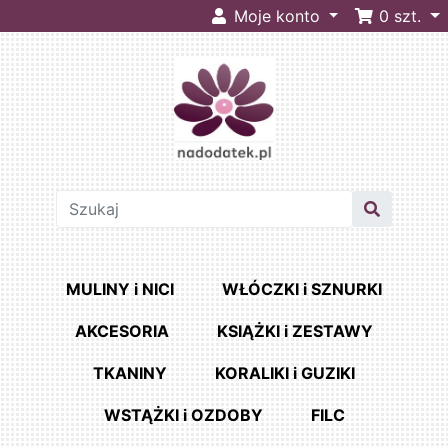
Moje konto
0
szt.
MULINY i NICI
WŁÓCZKI i SZNURKI
AKCESORIA
KSIĄŻKI i ZESTAWY
TKANINY
KORALIKI i GUZIKI
WSTĄŻKI i OZDOBY
FILC