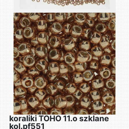
koraliki TOHO 11.o szklane
kol.pf551