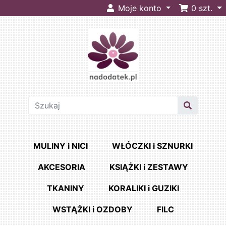
Moje konto
0
szt.
MULINY i NICI
WŁÓCZKI i SZNURKI
AKCESORIA
KSIĄŻKI i ZESTAWY
TKANINY
KORALIKI i GUZIKI
WSTĄŻKI i OZDOBY
FILC