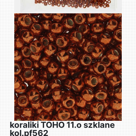
koraliki TOHO 11.o szklane
kol.pf562