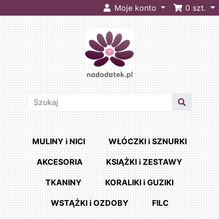
Moje konto
0
szt.
MULINY i NICI
WŁÓCZKI i SZNURKI
AKCESORIA
KSIĄŻKI i ZESTAWY
TKANINY
KORALIKI i GUZIKI
WSTĄŻKI i OZDOBY
FILC