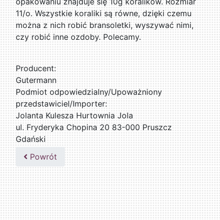
opakowaniu znajduje się 10g koralików. Rozmiar
11/o. Wszystkie koraliki są równe, dzięki czemu
można z nich robić bransoletki, wyszywać nimi,
czy robić inne ozdoby. Polecamy.
Producent:
Gutermann
Podmiot odpowiedzialny/Upoważniony
przedstawiciel/Importer:
Jolanta Kulesza Hurtownia Jola
ul. Fryderyka Chopina 20 83-000 Pruszcz
Gdański
502047435
Powrót