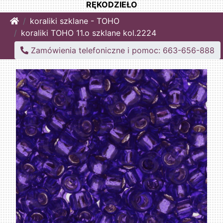
RĘKODZIEŁO
Home
koraliki szklane - TOHO
koraliki TOHO 11.o szklane kol.2224
Zamówienia telefoniczne i pomoc: 663-656-888