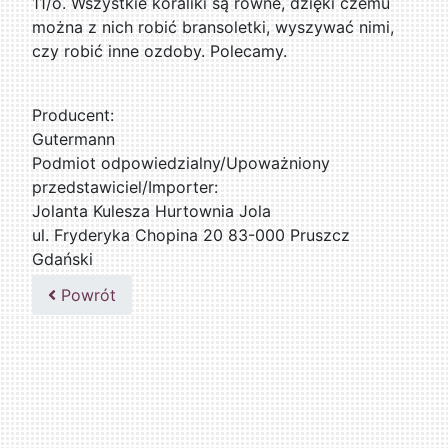
11/o. Wszystkie koraliki są równe, dzięki czemu
można z nich robić bransoletki, wyszywać nimi,
czy robić inne ozdoby. Polecamy.
Producent:
Gutermann
Podmiot odpowiedzialny/Upoważniony
przedstawiciel/Importer:
Jolanta Kulesza Hurtownia Jola
ul. Fryderyka Chopina 20 83-000 Pruszcz
Gdański
502047435
Powrót