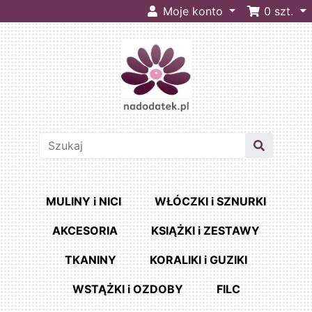
Moje konto
0
szt.
MULINY i NICI
WŁÓCZKI i SZNURKI
AKCESORIA
KSIĄŻKI i ZESTAWY
TKANINY
KORALIKI i GUZIKI
WSTĄŻKI i OZDOBY
FILC