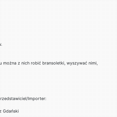
w.
u można z nich robić bransoletki, wyszywać nimi,
zedstawiciel/Importer:
z Gdański