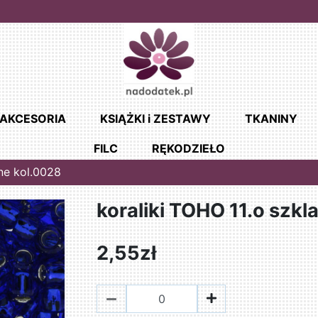
AKCESORIA
KSIĄŻKI i ZESTAWY
TKANINY
FILC
RĘKODZIEŁO
ane kol.0028
koraliki TOHO 11.o szkl
2,55zł