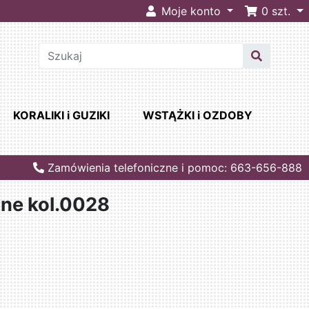
Moje konto
0
szt.
KORALIKI i GUZIKI
WSTĄŻKI i OZDOBY
Zamówienia telefoniczne i pomoc: 663-656-888
ane kol.0028