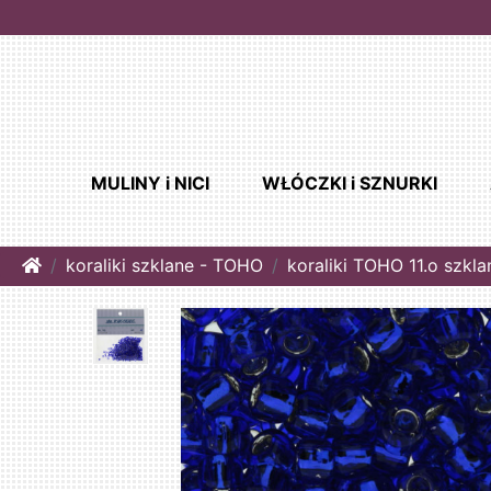
MULINY i NICI
WŁÓCZKI i SZNURKI
Home
koraliki szklane - TOHO
koraliki TOHO 11.o szkl