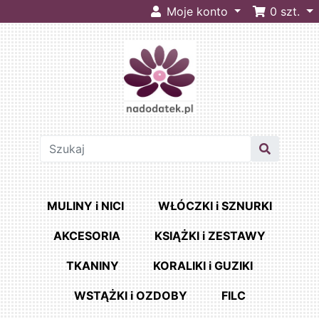
Moje konto
0
szt.
MULINY i NICI
WŁÓCZKI i SZNURKI
AKCESORIA
KSIĄŻKI i ZESTAWY
TKANINY
KORALIKI i GUZIKI
WSTĄŻKI i OZDOBY
FILC