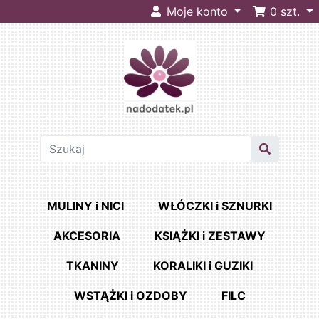
Moje konto
0
szt.
MULINY i NICI
WŁÓCZKI i SZNURKI
AKCESORIA
KSIĄŻKI i ZESTAWY
TKANINY
KORALIKI i GUZIKI
WSTĄŻKI i OZDOBY
FILC