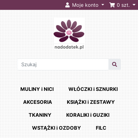
Moje konto
0
szt.
MULINY i NICI
WŁÓCZKI i SZNURKI
AKCESORIA
KSIĄŻKI i ZESTAWY
TKANINY
KORALIKI i GUZIKI
WSTĄŻKI i OZDOBY
FILC