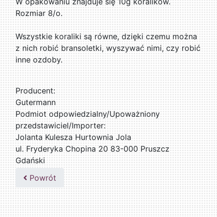
W opakowaniu znajduje się 10g koralików.
Rozmiar 8/o.
Wszystkie koraliki są równe, dzięki czemu można
z nich robić bransoletki, wyszywać nimi, czy robić
inne ozdoby.
Producent:
Gutermann
Podmiot odpowiedzialny/Upoważniony
przedstawiciel/Importer:
Jolanta Kulesza Hurtownia Jola
ul. Fryderyka Chopina 20 83-000 Pruszcz
Gdański
502047435
Powrót