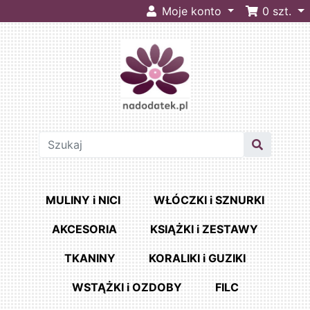
Moje konto
0
szt.
MULINY i NICI
WŁÓCZKI i SZNURKI
AKCESORIA
KSIĄŻKI i ZESTAWY
TKANINY
KORALIKI i GUZIKI
WSTĄŻKI i OZDOBY
FILC