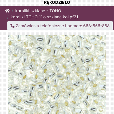
RĘKODZIEŁO
Home
koraliki szklane - TOHO
koraliki TOHO 11.o szklane kol.pf21
Zamówienia telefoniczne i pomoc: 663-656-888