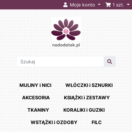
Moje konto
1
szt.
MULINY i NICI
WŁÓCZKI i SZNURKI
AKCESORIA
KSIĄŻKI i ZESTAWY
TKANINY
KORALIKI i GUZIKI
WSTĄŻKI i OZDOBY
FILC