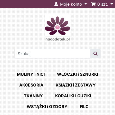
Moje konto
0
szt.
MULINY i NICI
WŁÓCZKI i SZNURKI
AKCESORIA
KSIĄŻKI i ZESTAWY
TKANINY
KORALIKI i GUZIKI
WSTĄŻKI i OZDOBY
FILC