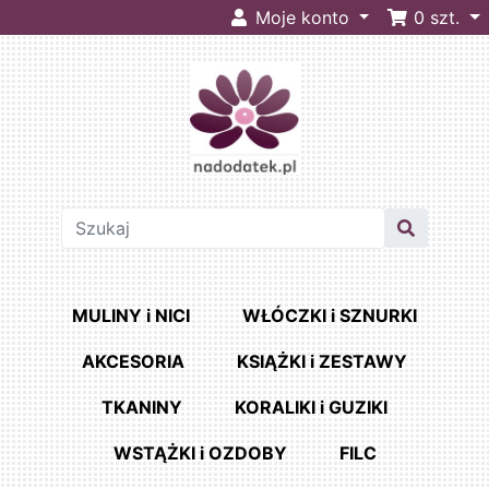
Moje konto
0
szt.
MULINY i NICI
WŁÓCZKI i SZNURKI
AKCESORIA
KSIĄŻKI i ZESTAWY
TKANINY
KORALIKI i GUZIKI
WSTĄŻKI i OZDOBY
FILC