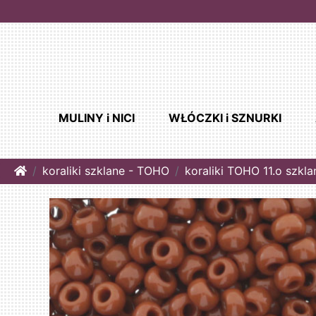
MULINY i NICI
WŁÓCZKI i SZNURKI
Home
koraliki szklane - TOHO
koraliki TOHO 11.o szkla