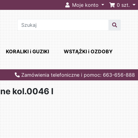
Moje konto
0
szt.
KORALIKI i GUZIKI
WSTĄŻKI i OZDOBY
Zamówienia telefoniczne i pomoc: 663-656-888
ane kol.0046 l