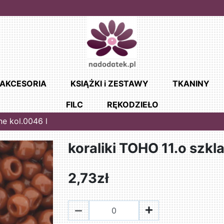
AKCESORIA
KSIĄŻKI i ZESTAWY
TKANINY
FILC
RĘKODZIEŁO
ne kol.0046 l
koraliki TOHO 11.o szkl
2,73zł