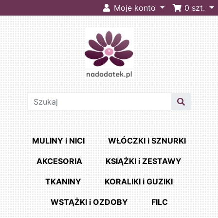
Moje konto
0
szt.
MULINY i NICI
WŁÓCZKI i SZNURKI
AKCESORIA
KSIĄŻKI i ZESTAWY
TKANINY
KORALIKI i GUZIKI
WSTĄŻKI i OZDOBY
FILC