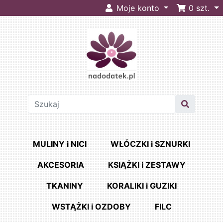
Moje konto
0
szt.
MULINY i NICI
WŁÓCZKI i SZNURKI
AKCESORIA
KSIĄŻKI i ZESTAWY
TKANINY
KORALIKI i GUZIKI
WSTĄŻKI i OZDOBY
FILC