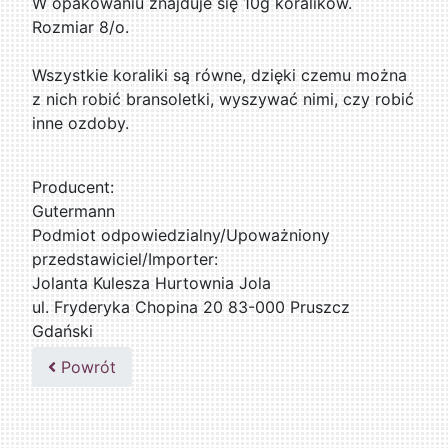
W opakowaniu znajduje się 10g koralików.
Rozmiar 8/o.
Wszystkie koraliki są równe, dzięki czemu można
z nich robić bransoletki, wyszywać nimi, czy robić
inne ozdoby.
Producent:
Gutermann
Podmiot odpowiedzialny/Upoważniony
przedstawiciel/Importer:
Jolanta Kulesza Hurtownia Jola
ul. Fryderyka Chopina 20 83-000 Pruszcz
Gdański
502047435
Powrót