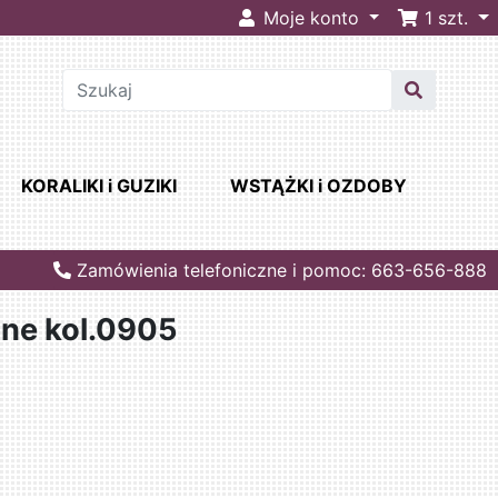
Moje konto
1
szt.
KORALIKI i GUZIKI
WSTĄŻKI i OZDOBY
Zamówienia telefoniczne i pomoc: 663-656-888
ane kol.0905