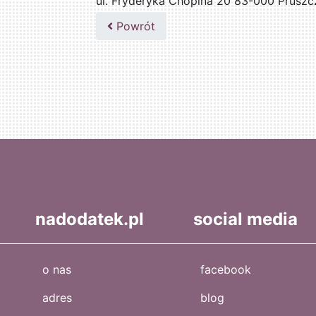
ul. Fryderyka Chopina 20 83-000 Pruszc
502047435
Powrót
nadodatek.pl
social media
o nas
facebook
adres
blog