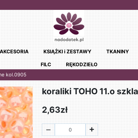
AKCESORIA
KSIĄŻKI i ZESTAWY
TKANINY
FILC
RĘKODZIEŁO
ane kol.0905
koraliki TOHO 11.o szkl
2,63zł