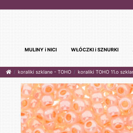
MULINY i NICI
WŁÓCZKI i SZNURKI
Home
koraliki szklane - TOHO
koraliki TOHO 11.o szkl