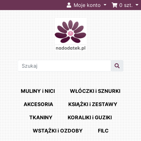
Moje konto
0
szt.
MULINY i NICI
WŁÓCZKI i SZNURKI
AKCESORIA
KSIĄŻKI i ZESTAWY
TKANINY
KORALIKI i GUZIKI
WSTĄŻKI i OZDOBY
FILC