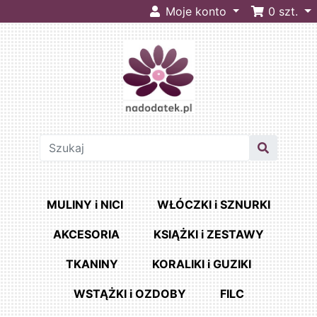
Moje konto
0
szt.
MULINY i NICI
WŁÓCZKI i SZNURKI
AKCESORIA
KSIĄŻKI i ZESTAWY
TKANINY
KORALIKI i GUZIKI
WSTĄŻKI i OZDOBY
FILC