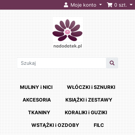
Moje konto
0
szt.
MULINY i NICI
WŁÓCZKI i SZNURKI
AKCESORIA
KSIĄŻKI i ZESTAWY
TKANINY
KORALIKI i GUZIKI
WSTĄŻKI i OZDOBY
FILC