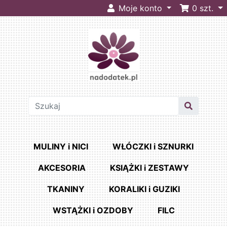
Moje konto
0
szt.
MULINY i NICI
WŁÓCZKI i SZNURKI
AKCESORIA
KSIĄŻKI i ZESTAWY
TKANINY
KORALIKI i GUZIKI
WSTĄŻKI i OZDOBY
FILC