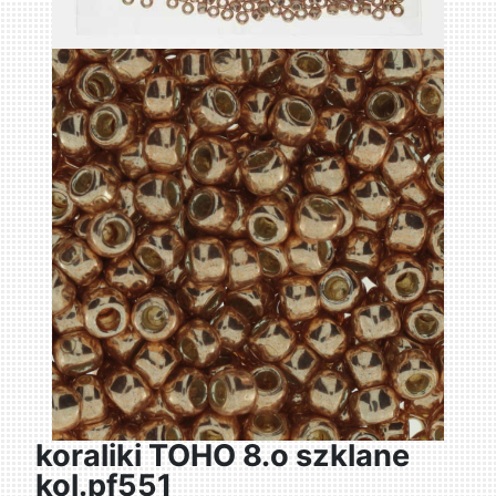
koraliki TOHO 8.o szklane
kol.pf551