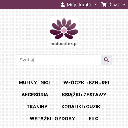
Moje konto
0
szt.
MULINY i NICI
WŁÓCZKI i SZNURKI
AKCESORIA
KSIĄŻKI i ZESTAWY
TKANINY
KORALIKI i GUZIKI
WSTĄŻKI i OZDOBY
FILC