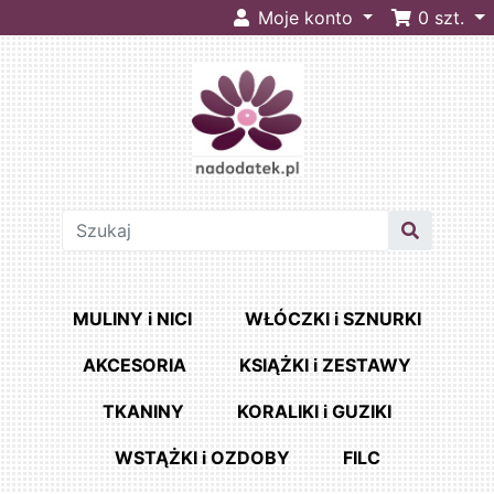
Moje konto
0
szt.
MULINY i NICI
WŁÓCZKI i SZNURKI
AKCESORIA
KSIĄŻKI i ZESTAWY
TKANINY
KORALIKI i GUZIKI
WSTĄŻKI i OZDOBY
FILC