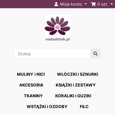
Moje konto
0
szt.
MULINY i NICI
WŁÓCZKI i SZNURKI
AKCESORIA
KSIĄŻKI i ZESTAWY
TKANINY
KORALIKI i GUZIKI
WSTĄŻKI i OZDOBY
FILC