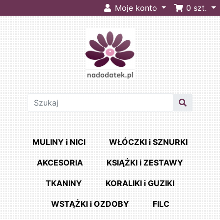
Moje konto
0
szt.
MULINY i NICI
WŁÓCZKI i SZNURKI
AKCESORIA
KSIĄŻKI i ZESTAWY
TKANINY
KORALIKI i GUZIKI
WSTĄŻKI i OZDOBY
FILC