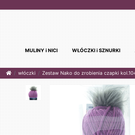
MULINY i NICI
WŁÓCZKI i SZNURKI
Home
włóczki
Zestaw Nako do zrobienia czapki kol.10