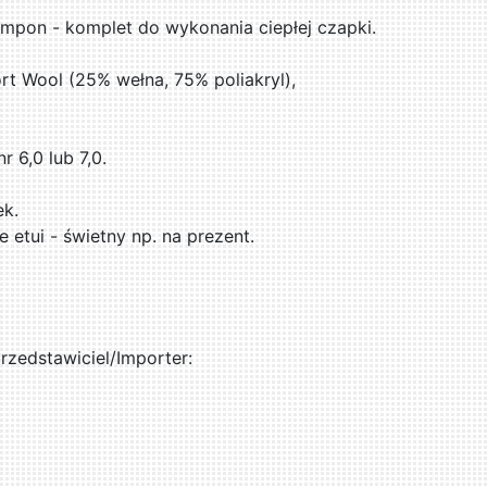
mpon - komplet do wykonania ciepłej czapki.
t Wool (25% wełna, 75% poliakryl),
 6,0 lub 7,0.
ek.
etui - świetny np. na prezent.
zedstawiciel/Importer: