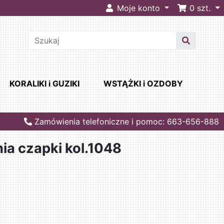
Moje konto
0
szt.
KORALIKI i GUZIKI
WSTĄŻKI i OZDOBY
Zamówienia telefoniczne i pomoc: 663-656-888
ia czapki kol.1048