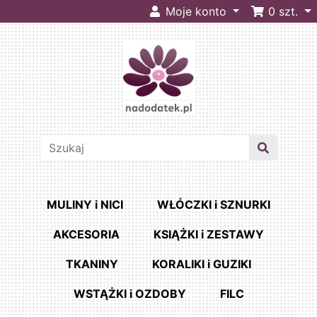
Moje konto
0
szt.
MULINY i NICI
WŁÓCZKI i SZNURKI
AKCESORIA
KSIĄŻKI i ZESTAWY
TKANINY
KORALIKI i GUZIKI
WSTĄŻKI i OZDOBY
FILC