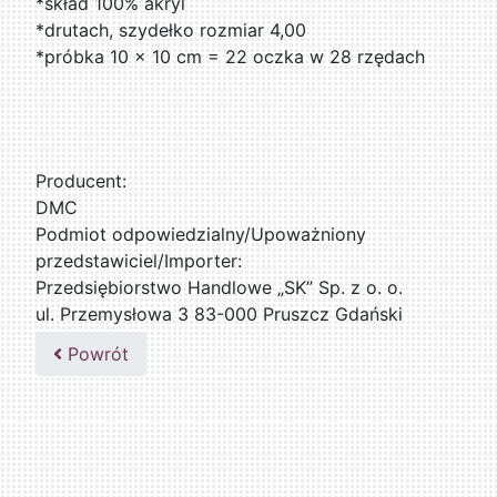
*skład 100% akryl
*drutach, szydełko rozmiar 4,00
*próbka 10 x 10 cm = 22 oczka w 28 rzędach
Producent:
DMC
Podmiot odpowiedzialny/Upoważniony
przedstawiciel/Importer:
Przedsiębiorstwo Handlowe „SK” Sp. z o. o.
ul. Przemysłowa 3 83-000 Pruszcz Gdański
509076255
Powrót