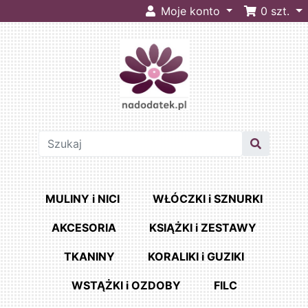
Moje konto
0
szt.
MULINY i NICI
WŁÓCZKI i SZNURKI
AKCESORIA
KSIĄŻKI i ZESTAWY
TKANINY
KORALIKI i GUZIKI
WSTĄŻKI i OZDOBY
FILC