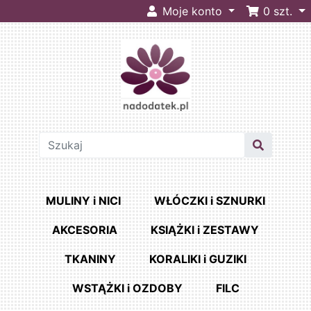
Moje konto
0
szt.
MULINY i NICI
WŁÓCZKI i SZNURKI
AKCESORIA
KSIĄŻKI i ZESTAWY
TKANINY
KORALIKI i GUZIKI
WSTĄŻKI i OZDOBY
FILC