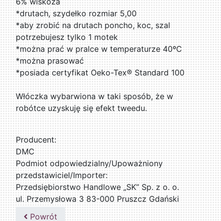
6% wiskoza
*drutach, szydełko rozmiar 5,00
*aby zrobić na drutach poncho, koc, szal
potrzebujesz tylko 1 motek
*można prać w pralce w temperaturze 40ºC
*można prasować
*posiada certyfikat Oeko-Tex® Standard 100
Włóczka wybarwiona w taki sposób, że w
robótce uzyskuję się efekt tweedu.
Producent:
DMC
Podmiot odpowiedzialny/Upoważniony
przedstawiciel/Importer:
Przedsiębiorstwo Handlowe „SK” Sp. z o. o.
ul. Przemysłowa 3 83-000 Pruszcz Gdański
509076255
Powrót