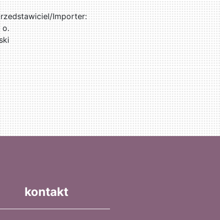
zedstawiciel/Importer:
 o.
ski
kontakt