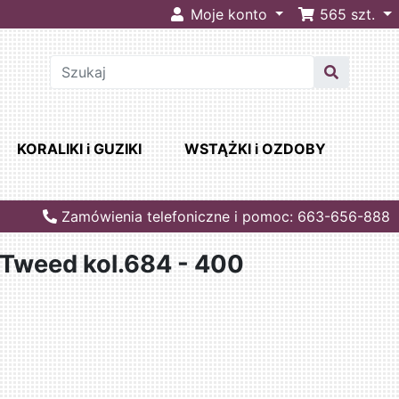
Moje konto
565
szt.
KORALIKI i GUZIKI
WSTĄŻKI i OZDOBY
Zamówienia telefoniczne i pomoc: 663-656-888
weed kol.684 - 400