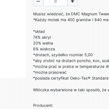
Musisz wiedzieć, że DMC Magnum Tweed 
*Każdy motek ma 400 gramów i 840 me
*skład
74% akryl
20% wełna
6% wiskoza
*drutach, szydełko rozmiar 5,00
*aby zrobić na drutach poncho, koc, sza
*można prać w pralce w temperaturze 4
*można prasować
*posiada certyfikat Oeko-Tex® Standard
Włóczka wybarwiona w taki sposób, że w
Producent: