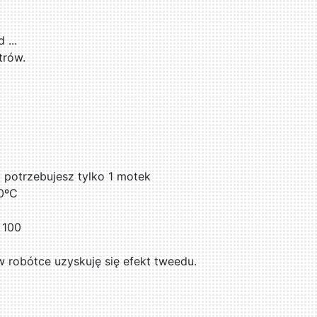
...
trów.
l potrzebujesz tylko 1 motek
0ºC
 100
 robótce uzyskuję się efekt tweedu.