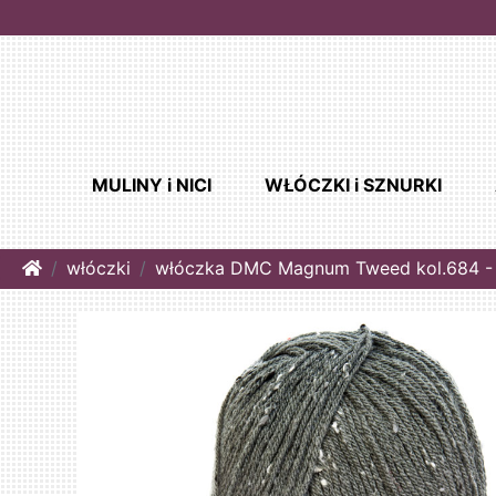
MULINY i NICI
WŁÓCZKI i SZNURKI
Home
włóczki
włóczka DMC Magnum Tweed kol.684 -