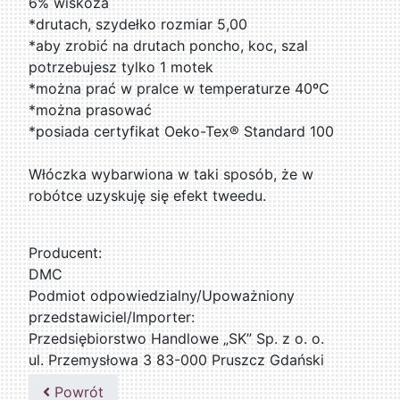
6% wiskoza
*drutach, szydełko rozmiar 5,00
*aby zrobić na drutach poncho, koc, szal
potrzebujesz tylko 1 motek
*można prać w pralce w temperaturze 40ºC
*można prasować
*posiada certyfikat Oeko-Tex® Standard 100
Włóczka wybarwiona w taki sposób, że w
robótce uzyskuję się efekt tweedu.
Producent:
DMC
Podmiot odpowiedzialny/Upoważniony
przedstawiciel/Importer:
Przedsiębiorstwo Handlowe „SK” Sp. z o. o.
ul. Przemysłowa 3 83-000 Pruszcz Gdański
509076255
Powrót