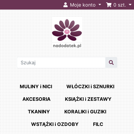
Moje konto
0
szt.
MULINY i NICI
WŁÓCZKI i SZNURKI
AKCESORIA
KSIĄŻKI i ZESTAWY
TKANINY
KORALIKI i GUZIKI
WSTĄŻKI i OZDOBY
FILC