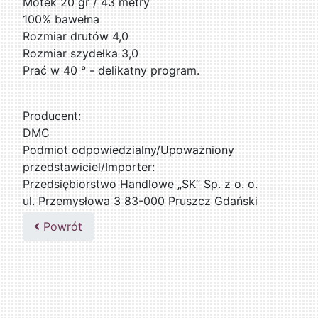
Motek 20 gr / 43 metry
100% bawełna
Rozmiar drutów 4,0
Rozmiar szydełka 3,0
Prać w 40 ° - delikatny program.
Producent:
DMC
Podmiot odpowiedzialny/Upoważniony
przedstawiciel/Importer:
Przedsiębiorstwo Handlowe „SK” Sp. z o. o.
ul. Przemysłowa 3 83-000 Pruszcz Gdański
509076255
Powrót