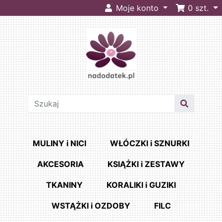
Moje konto
0
szt.
MULINY i NICI
WŁÓCZKI i SZNURKI
AKCESORIA
KSIĄŻKI i ZESTAWY
TKANINY
KORALIKI i GUZIKI
WSTĄŻKI i OZDOBY
FILC