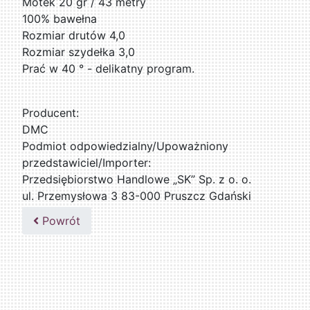
Motek 20 gr / 43 metry
100% bawełna
Rozmiar drutów 4,0
Rozmiar szydełka 3,0
Prać w 40 ° - delikatny program.
Producent:
DMC
Podmiot odpowiedzialny/Upoważniony
przedstawiciel/Importer:
Przedsiębiorstwo Handlowe „SK” Sp. z o. o.
ul. Przemysłowa 3 83-000 Pruszcz Gdański
509076255
Powrót