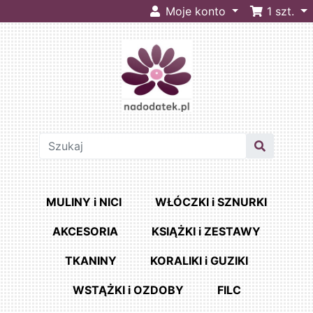
Moje konto
1
szt.
MULINY i NICI
WŁÓCZKI i SZNURKI
AKCESORIA
KSIĄŻKI i ZESTAWY
TKANINY
KORALIKI i GUZIKI
WSTĄŻKI i OZDOBY
FILC