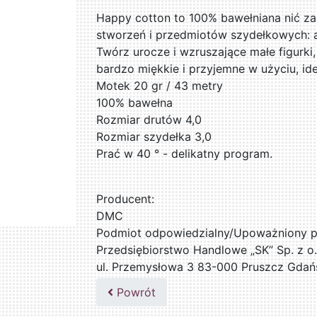
Happy cotton to 100% bawełniana nić za
stworzeń i przedmiotów szydełkowych: 
Twórz urocze i wzruszające małe figurki
bardzo miękkie i przyjemne w użyciu, ide
Motek 20 gr / 43 metry
100% bawełna
Rozmiar drutów 4,0
Rozmiar szydełka 3,0
Prać w 40 ° - delikatny program.
Producent:
DMC
Podmiot odpowiedzialny/Upoważniony pr
Przedsiębiorstwo Handlowe „SK” Sp. z o.
ul. Przemysłowa 3 83-000 Pruszcz Gdań
509076255
Powrót