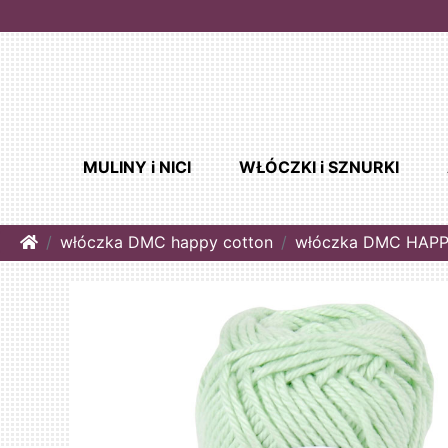
MULINY i NICI
WŁÓCZKI i SZNURKI
Home
włóczka DMC happy cotton
włóczka DMC HAPP