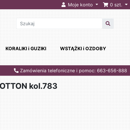
Moje konto
0
szt.
KORALIKI i GUZIKI
WSTĄŻKI i OZDOBY
Zamówienia telefoniczne i pomoc: 663-656-888
OTTON kol.783