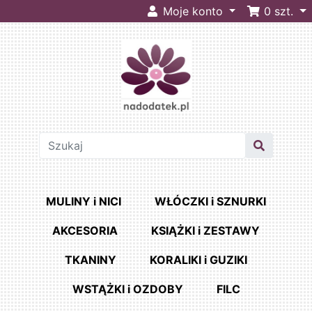
Moje konto
0
szt.
MULINY i NICI
WŁÓCZKI i SZNURKI
AKCESORIA
KSIĄŻKI i ZESTAWY
TKANINY
KORALIKI i GUZIKI
WSTĄŻKI i OZDOBY
FILC