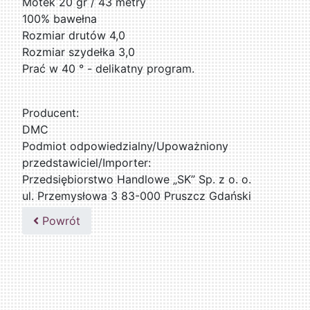
Motek 20 gr / 43 metry
100% bawełna
Rozmiar drutów 4,0
Rozmiar szydełka 3,0
Prać w 40 ° - delikatny program.
Producent:
DMC
Podmiot odpowiedzialny/Upoważniony
przedstawiciel/Importer:
Przedsiębiorstwo Handlowe „SK” Sp. z o. o.
ul. Przemysłowa 3 83-000 Pruszcz Gdański
509076255
Powrót