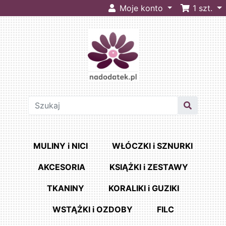
Moje konto
1
szt.
MULINY i NICI
WŁÓCZKI i SZNURKI
AKCESORIA
KSIĄŻKI i ZESTAWY
TKANINY
KORALIKI i GUZIKI
WSTĄŻKI i OZDOBY
FILC