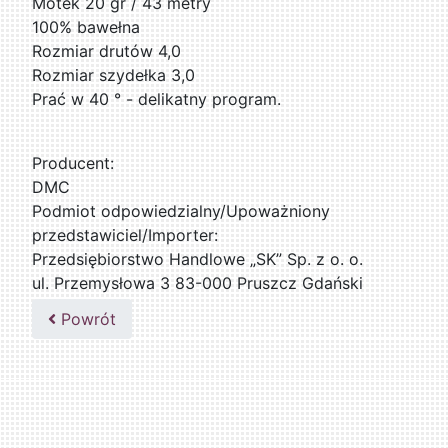
Motek 20 gr / 43 metry
100% bawełna
Rozmiar drutów 4,0
Rozmiar szydełka 3,0
Prać w 40 ° - delikatny program.
Producent:
DMC
Podmiot odpowiedzialny/Upoważniony
przedstawiciel/Importer:
Przedsiębiorstwo Handlowe „SK” Sp. z o. o.
ul. Przemysłowa 3 83-000 Pruszcz Gdański
509076255
Powrót