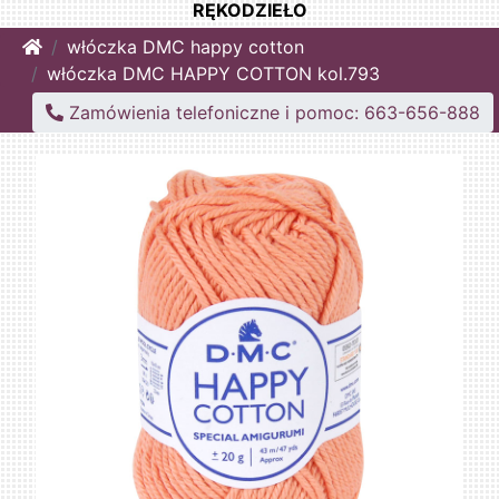
RĘKODZIEŁO
Home
włóczka DMC happy cotton
włóczka DMC HAPPY COTTON kol.793
Zamówienia telefoniczne i pomoc: 663-656-888