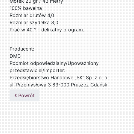
Motek 20 gr / 43 metry
100% bawełna
Rozmiar drutów 4,0
Rozmiar szydełka 3,0
Prać w 40 ° - delikatny program.
Producent:
DMC
Podmiot odpowiedzialny/Upoważniony
przedstawiciel/Importer:
Przedsiębiorstwo Handlowe „SK” Sp. z o. o.
ul. Przemysłowa 3 83-000 Pruszcz Gdański
509076255
Powrót