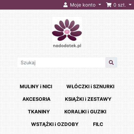
Moje konto
0
szt.
MULINY i NICI
WŁÓCZKI i SZNURKI
AKCESORIA
KSIĄŻKI i ZESTAWY
TKANINY
KORALIKI i GUZIKI
WSTĄŻKI i OZDOBY
FILC