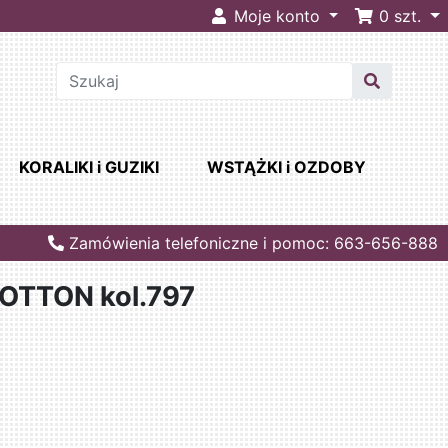
Moje konto
0
szt.
KORALIKI i GUZIKI
WSTĄŻKI i OZDOBY
Zamówienia telefoniczne i pomoc: 663-656-888
OTTON kol.797