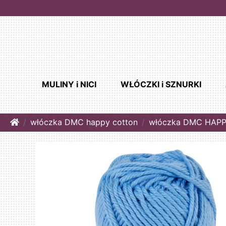
MULINY i NICI
WŁÓCZKI i SZNURKI
Home
włóczka DMC happy cotton
włóczka DMC HAPP