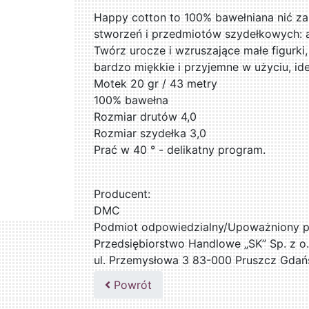
Happy cotton to 100% bawełniana nić za
stworzeń i przedmiotów szydełkowych: 
Twórz urocze i wzruszające małe figurki
bardzo miękkie i przyjemne w użyciu, ide
Motek 20 gr / 43 metry
100% bawełna
Rozmiar drutów 4,0
Rozmiar szydełka 3,0
Prać w 40 ° - delikatny program.
Producent:
DMC
Podmiot odpowiedzialny/Upoważniony pr
Przedsiębiorstwo Handlowe „SK” Sp. z o.
ul. Przemysłowa 3 83-000 Pruszcz Gdań
509076255
Powrót