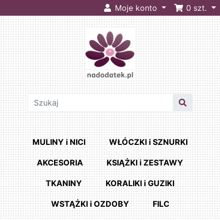
Moje konto
0
szt.
MULINY i NICI
WŁÓCZKI i SZNURKI
AKCESORIA
KSIĄŻKI i ZESTAWY
TKANINY
KORALIKI i GUZIKI
WSTĄŻKI i OZDOBY
FILC