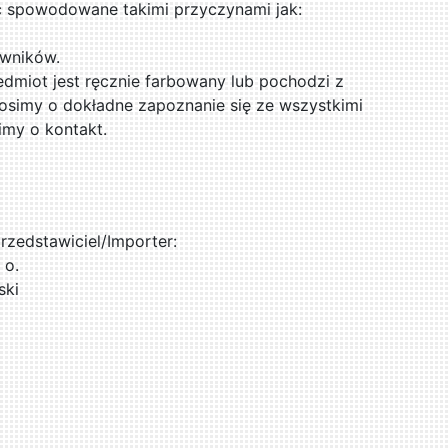
ć spowodowane takimi przyczynami jak:
rwników.
zedmiot jest ręcznie farbowany lub pochodzi z
osimy o dokładne zapoznanie się ze wszystkimi
imy o kontakt.
zedstawiciel/Importer:
 o.
ski