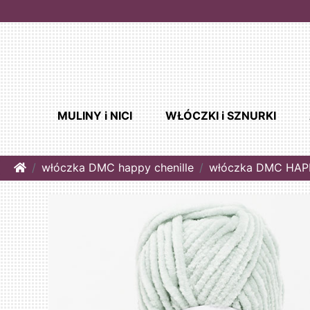
MULINY i NICI
WŁÓCZKI i SZNURKI
Home
włóczka DMC happy chenille
włóczka DMC HAPP